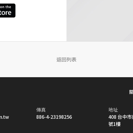
返回列表
傳真
地址
m.tw
886-4-23198256
408 台中
號1樓