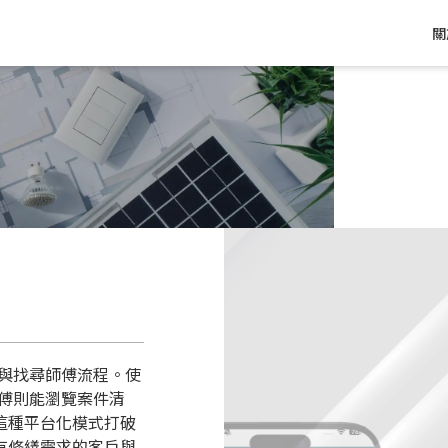
關
案與找尋師傅流程。使
師傅則能瀏覽案件清
這種平台化模式打破
有修繕需求的客戶與