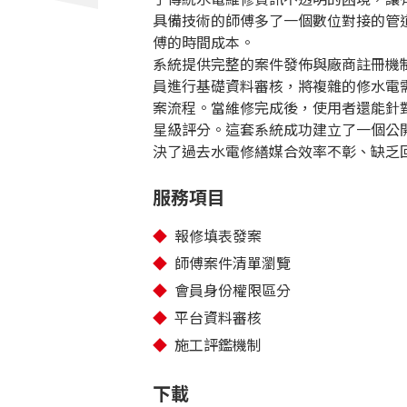
具備技術的師傅多了一個數位對接的管
傅的時間成本。
系統提供完整的案件發佈與廠商註冊機
員進行基礎資料審核，將複雜的修水電
案流程。當維修完成後，使用者還能針
星級評分。這套系統成功建立了一個公
決了過去水電修繕媒合效率不彰、缺乏
服務項目
報修填表發案
師傅案件清單瀏覽
會員身份權限區分
平台資料審核
施工評鑑機制
下載