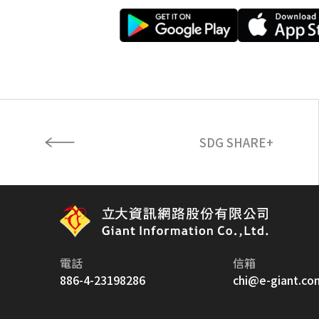
SDG SHARE+
電話
信箱
886-4-23198286
chi@e-giant.co