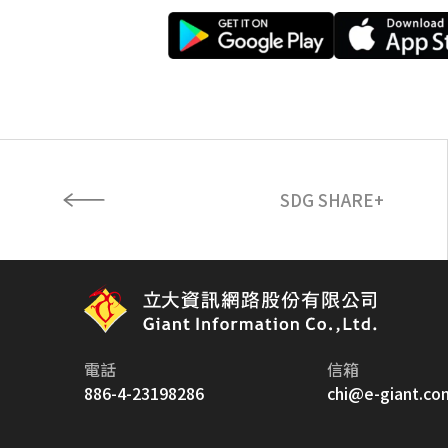
SDG SHARE+
電話
信箱
886-4-23198286
chi@e-giant.co