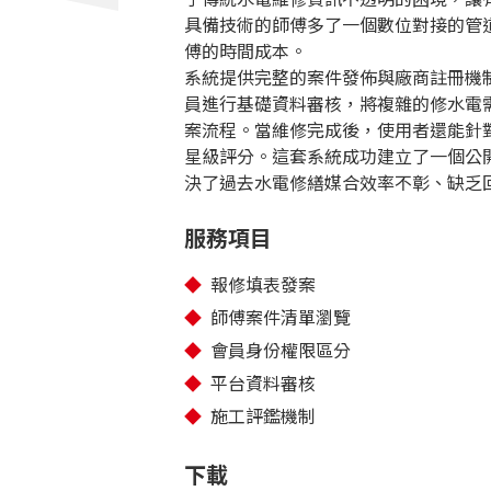
具備技術的師傅多了一個數位對接的管
傅的時間成本。
系統提供完整的案件發佈與廠商註冊機
員進行基礎資料審核，將複雜的修水電
案流程。當維修完成後，使用者還能針
星級評分。這套系統成功建立了一個公
決了過去水電修繕媒合效率不彰、缺乏
服務項目
報修填表發案
師傅案件清單瀏覽
會員身份權限區分
平台資料審核
施工評鑑機制
下載