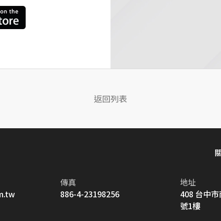
返回列表
傳真
地址
m.tw
886-4-23198256
408 台中
號1樓