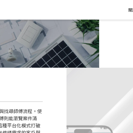
關
案與找尋師傅流程。使
師傅則能瀏覽案件清
這種平台化模式打破
有修繕需求的客戶與